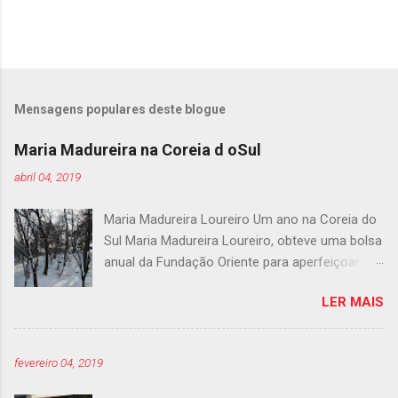
Mensagens populares deste blogue
Maria Madureira na Coreia d oSul
abril 04, 2019
Maria Madureira Loureiro Um ano na Coreia do
Sul Maria Madureira Loureiro, obteve uma bolsa
anual da Fundação Oriente para aperfeiçoar os
seus conhecimentos de coreano durante o
LER MAIS
corrente ano letivo. Partiu para lá no fim de de
Novembro e conta-nos agora a sua experiência
em texto e imagens. Para quem está habituado
fevereiro 04, 2019
aos Invernos de Lisboa o Inverno na Coreia
pode ser um desafio. Especialmente quando