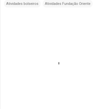
Atividades bolseiros
Atividades Fundação Oriente
C
o
m
e
n
t
á
r
i
o
s