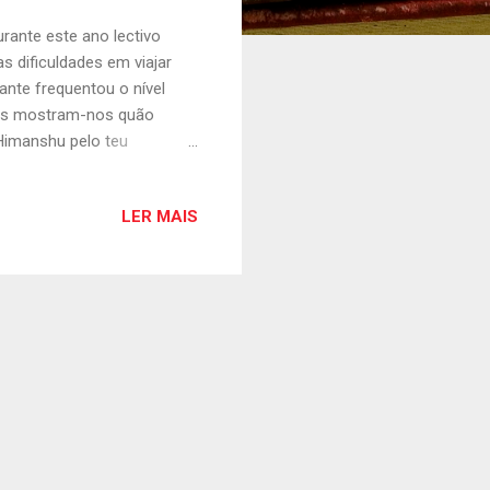
rante este ano lectivo
s dificuldades em viajar
nte frequentou o nível
atos mostram-nos quão
Himanshu pelo teu
portuguesas da Universidade
pela Fundação Oriente para
LER MAIS
dade de Coimbra durante o
planos, sobretudo, de
xperiências de vida. Como