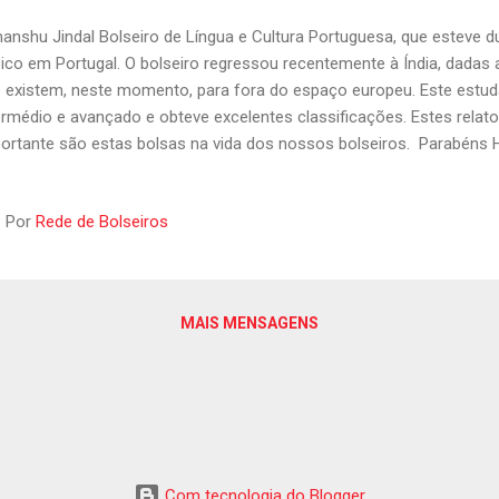
anshu Jindal Bolseiro de Língua e Cultura Portuguesa, que esteve du
pico em Portugal. O bolseiro regressou recentemente à Índia, dadas a
 existem, neste momento, para fora do espaço europeu. Este estuda
ermédio e avançado e obteve excelentes classificações. Estes rel
ortante são estas bolsas na vida dos nossos bolseiros. Parabéns 
temunho. Foi depois de terminar o mestrado de cultura e literatura 
Goa, na Índia quando me foi concedida, em Junho 2019, uma bolsa 
Por
Rede de Bolseiros
quentar o curso anual de Língua e Cultura Portuguesas, na Universi
 letivo 2019-20. Vim para Portugal, em Setembro 2019, com muitos 
horar o meu conhecimento da língua portuguesa e para ter novas e
tugal é um país muito diferente da Índia, gostei de quase t...
MAIS MENSAGENS
Com tecnologia do Blogger