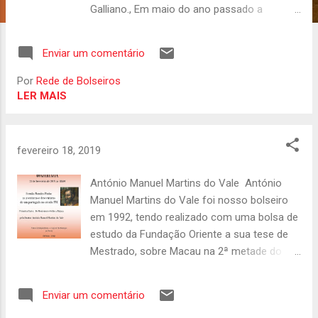
s
Galliano., Em maio do ano passado a
Fundação Oriente atribui-lhe uma bolsa de
estudo com o objectivo de realizar uma
Enviar um comentário
visita de campo focado na cultura japonesa
e em particular na área têxtil e de moda.
Por
Rede de Bolseiros
Agora temos o prazer de divulgar a
LER MAIS
apresentação da colecção realizada pelo
jovem designer, fruto desta viagem. Será já
na Moda Lisboa ,no próximo dia 7 de Março.
fevereiro 18, 2019
É de entrada livre para quem se quiser juntar.
António Manuel Martins do Vale António
Manuel Martins do Vale foi nosso bolseiro
em 1992, tendo realizado com uma bolsa de
estudo da Fundação Oriente a sua tese de
Mestrado, sobre Macau na 2ª metade do
século XVIII. Divulgamos agora uma
conferência que irá proferir no próximo dia
Enviar um comentário
28 de Fevereiro.