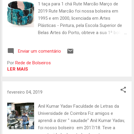
1 taça para 1 chá Rute Marcão Março de
negação em Português Crioulo de Macau".
2019 Rute Marcão foi nossa bolseira em
Este artigo foi publicado na Revista PAPIA,
1995 e em 2000, licenciada em Artes
revista brasileira de Estudo do Contato
Plásticas - Pintura, pela Escola Superior de
Linguístico 28(2), p 157-200,
Belas Artes do Porto, obteve a sua 1ª bolsa
Julho/Dezembro 2018 -
de aperfeiçoamento artístico em 1995 tendo
http://revistas.fflch.usp.br/papia/article/view/
realizado uma pós-graduação em cerâmica
157-200 O resumo do artigo: A formação do
Enviar um comentário
na Universidade de Seika em Quioto. Mais
Português Crioulo de Macau (MCP) é
tarde, em 2000 obteve uma nova bolsa de
atribuída a falantes do Papia Kristang. No
Por
Rede de Bolseiros
estudo de curta duração, desta vez, para
LER MAIS
entanto, o contato com os dialetos
realizar uma visita de estudo aos ateliers de
chineses Yue e Min e as variedades crioulas
4 ceramistas japoneses, em Seto. Foi
indo-portugues...
nessas idas e vindas que aprendeu o que
fevereiro 04, 2019
mais tarde nos veio ensinar no workshop 1
taça para 1 chá, no Museu do Oriente.
Anil Kumar Yadav Faculdade de Letras da
Tivémos muitos anos sem o contato da
Universidade de Coimbra Fiz amigos e
Rute, mas desde que o Museu do Oriente
aprendi a dizer " saudade" Anil Kumar Yadav,
abriu em 2008, que a Rute faz parte do
foi nosso bolseiro em 2017/18. Teve a
nosso público, sendo uma assídua