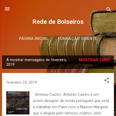
Avançar para o conteúdo principal
Rede de Bolseiros
PÁGINA INICIAL
FUNDAÇÃO ORIENTE
MAIS…
MUSEU DO ORIENTE
A mostrar mensagens de fevereiro,
MOSTRAR TUDO
M
2019
e
n
fevereiro 25, 2019
s
a
António Castro António Castro é um
g
jovem designer de moda português que está
e
a trabalhar em Paris com a Maison Margiela
n
que é dirigida pelo famoso criativo John