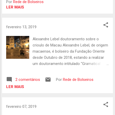
Por
Rede de Bolseiros
LER MAIS
fevereiro 13, 2019
Alexandre Lebel doutoramento sobre o
crioulo de Macau Alexandre Lebel, de origem
macaense, é bolseiro da Fundação Oriente
desde Outubro de 2018, estando a realizar
um doutoramento intitulado "Gramatical
Typology of Macau Creole Portuguese". O
investigador desenvolve a sua tese de
2 comentários
Por
Rede de Bolseiros
Doutoramento na Universidade de São José
LER MAIS
em Macau, sob a orientação do Professor
Alan Norman Baxter . No âmbito deste
trabalho, o investigador publicou
fevereiro 07, 2019
recentemente um artigo com o titulo "Sete
Maneiras de dizer ´não`: o sistema de