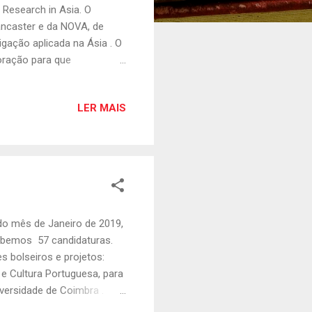
 Research in Asia. O
ancaster e da NOVA, de
igação aplicada na Ásia . O
oração para que
s conjuntos aplicados ou
e participaram diversos
LER MAIS
temas: 1.sustentabilidade
aestruturas; 3. cultura,
edicada à cultura,
do mês de Janeiro de 2019,
ebemos 57 candidaturas.
s bolseiros e projetos:
e Cultura Portuguesa, para
versidade de Coimbra .
estudar na Universidade de