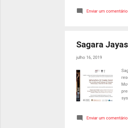
Goa
Enviar um comentário
vie
um 
lic
util
Sagara Jaya
julho 16, 2019
Sag
res
Mov
pre
sys
las
arc
Enviar um comentário
art
a s