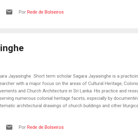
, onde frequenta o seu Mestrado em Língua e Literatura Portugues
Por
Rede de Bolseiros
tnamita, recebeu uma bolsa de estudo de Língua e Cultura Portugue
curso anual de Língua e Cultura Portuguesa na Universidade de Coi
enciada em Língua Portuguesa pela Universidade de Hanoi. Já trabalh
izando a língua...
singhe
ara Jayasinghe Short term scholar Sagara Jayasinghe is a practicin
earcher with a major focus on the areas of Cultural Heritage, Coloni
ements and Church Architecture in Sri Lanka. His practice and rese
serving numerous colonial heritage facets, especially by documenti
tematic architectural drawings of church buildings and other liturgical
t decade, Sagara has been able to disseminate the acquaintance to
hitecture through several published books, conference papers, public
Por
Rede de Bolseiros
icles on art and architecture in both local and overseas contexts. In 
hort term scholarship of Fundação Oriente, Portugal he was engage