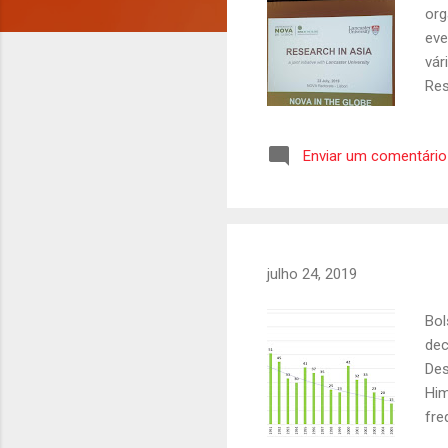
e
org
eve
n
vár
s
Res
inv
com
Enviar um comentário
inv
amb
soc
soc
julho 24, 2019
Bol
dec
Des
Him
fre
Tra