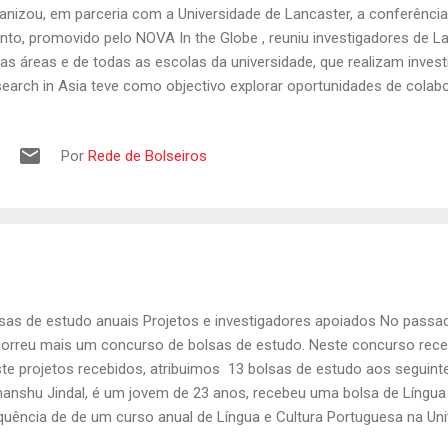
anizou, em parceria com a Universidade de Lancaster, a conferência
nto, promovido pelo NOVA In the Globe , reuniu investigadores de L
ias áreas e de todas as escolas da universidade, que realizam invest
earch in Asia teve como objectivo explorar oportunidades de colab
estigadores com formações distintas possam trabalhar em projecto
 impacto na Ásia. O evento contou com sessões de trabalho em qu
Por
Rede de Bolseiros
estigadores. Foram 4 sessões de trabalho divididas pelos seguintes 
iental/produção e consumo responsável; 2. inovação, indústria e infr
iedade e governo; 4. saúde e saneamento. Destaco que na sessão d
iedade e governo, estavam presentes vá...
sas de estudo anuais Projetos e investigadores apoiados No passa
orreu mais um concurso de bolsas de estudo. Neste concurso rec
te projetos recebidos, atribuimos 13 bolsas de estudo aos seguinte
anshu Jindal, é um jovem de 23 anos, recebeu uma bolsa de Língua 
quência de de um curso anual de Língua e Cultura Portuguesa na Uni
ta-se de um estudante indiano de Nova Deli, mas que se encontra a 