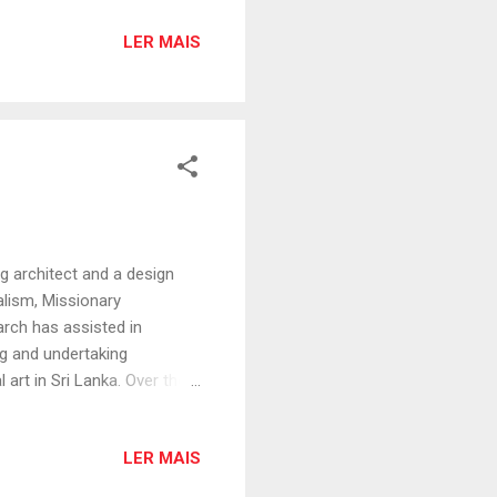
a. Ma Thi Ha , é uma jovem
LER MAIS
sa, para frequência de de
mbra. Tem 23 anos e é
a como guia turística
g architect and a design
alism, Missionary
arch has assisted in
ng and undertaking
 art in Sri Lanka. Over the
 the community of
 lectures and journal
LER MAIS
2014, as a beneficiary of of
d in a much deeper study