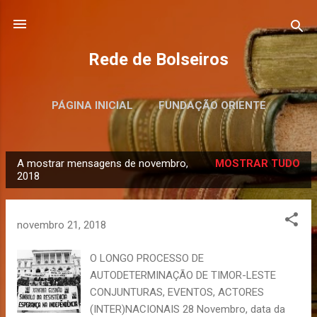
Avançar para o conteúdo principal
Rede de Bolseiros
PÁGINA INICIAL
FUNDAÇÃO ORIENTE
MAIS…
MUSEU DO ORIENTE
A mostrar mensagens de novembro,
MOSTRAR TUDO
M
2018
e
n
novembro 21, 2018
s
a
O LONGO PROCESSO DE
g
AUTODETERMINAÇÃO DE TIMOR-LESTE
e
CONJUNTURAS, EVENTOS, ACTORES
n
(INTER)NACIONAIS 28 Novembro, data da