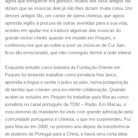
agora que enriquecer era glorioso, muitos dos seus antigos fãs
diziam que as músicas dele já não lhes diziam muita coisa. Um
desses antigos fãs, um cantor de ópera chinesa, que agora
aprendia inglês à procura de outras avenidas para a sua vida,
acedeu em ajudar-me a traduzir algumas das músicas do
grande rocker chinês quando me instalei em Pequim, e
confessou-me que ao voltar a ouvir as músicas de Cui Jian,
ficou tão emocionado, que não conseguiu dormir a noite inteira!
Enquanto estudei como bolseira da Fundação Oriente em
Pequim fui tentando trabalhar como jornalista free lance,
aprendia a língua e sentia o pulso ao país, numa justaposição
de tarefas que criaram uma excelente colaboração. Quando
acabei os estudos em Pequim fui trabalhar para Macau como
jornalista no canal português da TDM – Rádio. Em Macau, o
meu domínio do mandarim foi visto com grande admiração pela
comunidade portuguesa e chinesa, o que me surpreendeu. Fui
para Macau em 2000, no primeiro ano depois da transferência
de poderes de Portugal para a China, e havia uma certa ideia