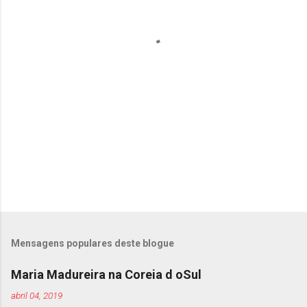
á
r
i
o
s
Mensagens populares deste blogue
Maria Madureira na Coreia d oSul
abril 04, 2019