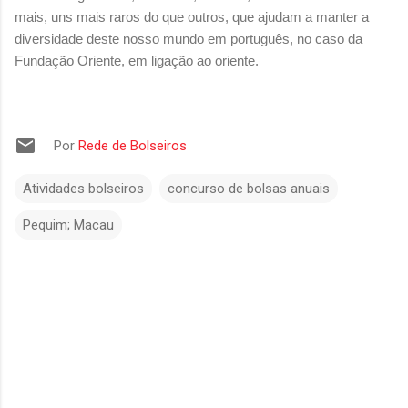
mais, uns mais raros do que outros, que ajudam a manter a
diversidade deste nosso mundo em português, no caso da
Fundação Oriente, em ligação ao oriente.
Por
Rede de Bolseiros
Atividades bolseiros
concurso de bolsas anuais
Pequim; Macau
C
o
m
e
n
t