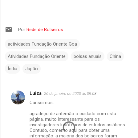
Por
Rede de Bolseiros
actividades Fundação Oriente Goa
Atividades Fundação Oriente
bolsas anuais
China
Índia
Japão
Luiza
26 de janeiro de 2020 às 09:08
C
Caríssimos,
o
m
agradeço de antemão o cuidado com esta
página, muito interessante para os
e
investigadores lusófonos de estudos asiáticos
Contudo, comento aqui para obter uma
n
informação: a maioria dos bolseiros foram