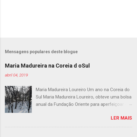
E
n
v
i
Mensagens populares deste blogue
a
r
Maria Madureira na Coreia d oSul
u
m
abril 04, 2019
c
o
Maria Madureira Loureiro Um ano na Coreia do
m
e
Sul Maria Madureira Loureiro, obteve uma bolsa
n
anual da Fundação Oriente para aperfeiçoar os
t
seus conhecimentos de coreano durante o
á
r
LER MAIS
corrente ano letivo. Partiu para lá no fim de de
i
Novembro e conta-nos agora a sua experiência
o
em texto e imagens. Para quem está habituado