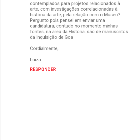
t
contemplados para projetos relacionados à
arte, com investigações correlacionadas à
á
história da arte, pela relação com o Museu?
r
Pergunto pois pensei em enviar uma
candidatura; contudo no momento minhas
i
fontes, na área da História, são de manuscritos
o
da Inquisição de Goa
s
Cordialmente,
Luiza
RESPONDER